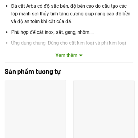
Đá cắt Arba có độ sắc bén, độ bền cao do cấu tạo các
lớp mành sợi thủy tinh tăng cường giúp nâng cao độ bền
và độ an toàn khi cắt của đá.
Phù hợp để cắt inox, sắt, gang, nhôm…..
Ứng dụng chung: Dùng cho cắt kim loại và phi kim loại
Không bị vỡ trong quá trình cắt
Xem thêm
Sản xuất công nghệ Germany
Sản phẩm tương tự
Khách hàng đặt hàng trực tiếp qua web hoặc liên hệ
hotline:
0773931333