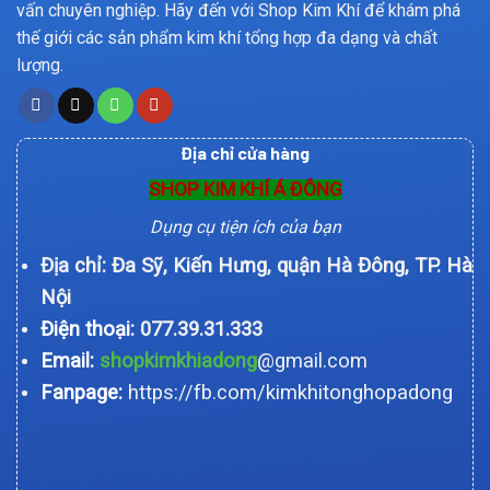
vấn chuyên nghiệp. Hãy đến với Shop Kim Khí để khám phá
thế giới các sản phẩm kim khí tổng hợp đa dạng và chất
lượng.
Địa chỉ cửa hàng
SHOP KIM KHÍ Á ĐÔNG
Dụng cụ tiện ích của bạn
Địa chỉ: Đa Sỹ, Kiến Hưng, quận Hà Đông, TP. Hà
Nội
Điện thoại:
077.39.31.333
Email:
shopkimkhiadong
@gmail.com
Fanpage:
https://fb.com/kimkhitonghopadong