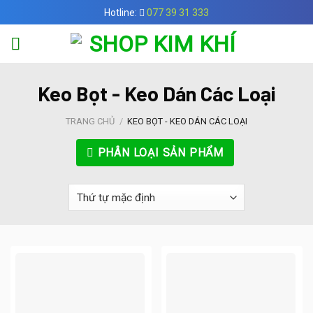
Skip
Hotline:
077 39 31 333
to
content
Keo Bọt - Keo Dán Các Loại
TRANG CHỦ
/
KEO BỌT - KEO DÁN CÁC LOẠI
PHÂN LOẠI SẢN PHẨM