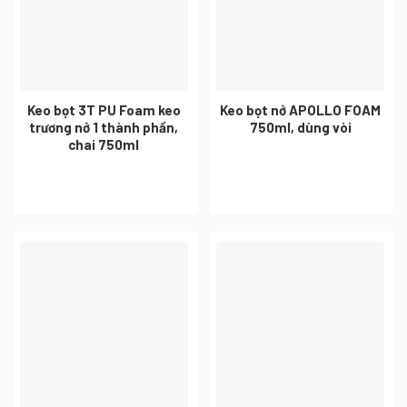
Keo bọt 3T PU Foam keo
Keo bọt nở APOLLO FOAM
trương nở 1 thành phần,
750ml, dùng vòi
chai 750ml