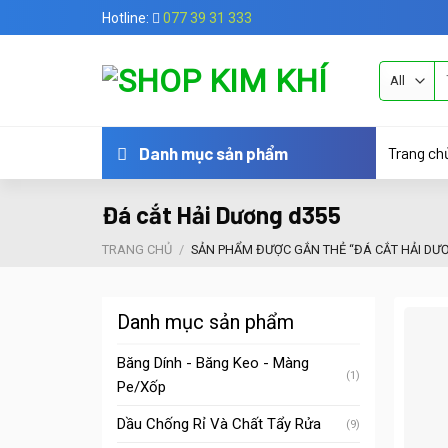
Skip
Hotline:
077 39 31 333
to
content
Tì
ki
Trang ch
Danh mục sản phẩm
Đá cắt Hải Dương d355
TRANG CHỦ
/
SẢN PHẨM ĐƯỢC GẮN THẺ “ĐÁ CẮT HẢI DƯ
Danh mục sản phẩm
Băng Dính - Băng Keo - Màng
(1)
Pe/Xốp
Dầu Chống Rỉ Và Chất Tẩy Rửa
(9)