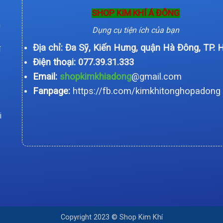
SHOP KIM KHÍ Á ĐÔNG
n
Dụng cụ tiện ích của bạn
Địa chỉ: Đa Sỹ, Kiến Hưng, quận Hà Đông, TP. 
í
Điện thoại:
077.39.31.333
Email:
shopkimkhiadong
@gmail.com
Fanpage:
https://fb.com/kimkhitonghopadong
i
Copyright 2023 © Shop Kim Khí