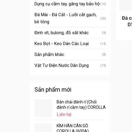
Dụng cụ cầm tay, găng tay bảo hộ
(16)
Đá Mài - Đá Cắt - Lưỡi cắt gạch,
Đá c
(26)
bê tông
D
Đinh vít, bulong, đồ sắt khác
(9)
Keo Bọt - Keo Dán Các Loại
(14)
Sản phẩm khác
(8)
Vật Tư Điện Nước Dân Dụng
(19)
Sản phẩm mới
Bàn chải đánh rỉ (Chổi
đánh rỉ cầm tay) COROLLA
Liên hệ
KÌM HÀN CÁN GỖ
COROLLA (600A)