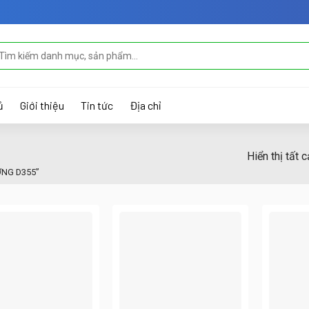
m
ếm:
ủ
Giới thiệu
Tin tức
Địa chỉ
Hiển thị tất 
ƠNG D355”