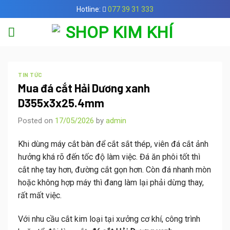
Skip
Hotline:
077 39 31 333
to
content
TIN TỨC
Mua đá cắt Hải Dương xanh
D355x3x25.4mm
Posted on
17/05/2026
by
admin
Khi dùng máy cắt bàn để cắt sắt thép, viên đá cắt ảnh
hưởng khá rõ đến tốc độ làm việc. Đá ăn phôi tốt thì
cắt nhẹ tay hơn, đường cắt gọn hơn. Còn đá nhanh mòn
hoặc không hợp máy thì đang làm lại phải dừng thay,
rất mất việc.
Với nhu cầu cắt kim loại tại xưởng cơ khí, công trình