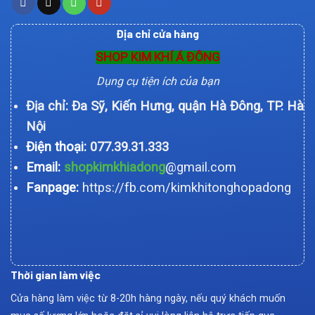
Địa chỉ cửa hàng
SHOP KIM KHÍ Á ĐÔNG
Dụng cụ tiện ích của bạn
Địa chỉ: Đa Sỹ, Kiến Hưng, quận Hà Đông, TP. Hà
Nội
Điện thoại:
077.39.31.333
Email:
shopkimkhiadong
@gmail.com
Fanpage:
https://fb.com/kimkhitonghopadong
Thời gian làm việc
Cửa hàng làm việc từ 8-20h hàng ngày, nếu quý khách muốn