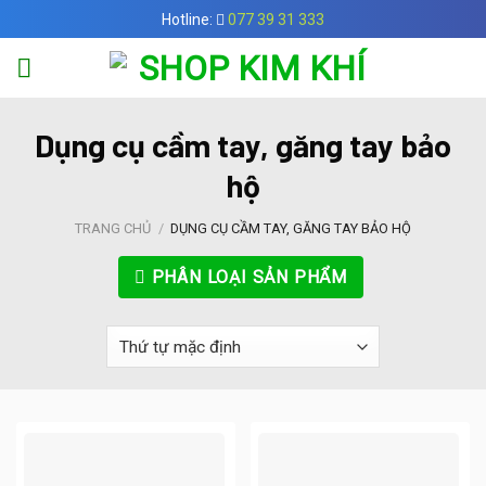
Skip
Hotline:
077 39 31 333
to
content
Dụng cụ cầm tay, găng tay bảo
hộ
TRANG CHỦ
/
DỤNG CỤ CẦM TAY, GĂNG TAY BẢO HỘ
PHÂN LOẠI SẢN PHẨM