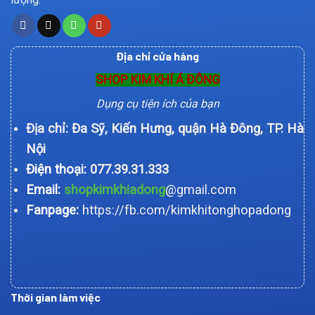
Địa chỉ cửa hàng
SHOP KIM KHÍ Á ĐÔNG
Dụng cụ tiện ích của bạn
Địa chỉ: Đa Sỹ, Kiến Hưng, quận Hà Đông, TP. Hà
Nội
Điện thoại:
077.39.31.333
Email:
shopkimkhiadong
@gmail.com
Fanpage:
https://fb.com/kimkhitonghopadong
Thời gian làm việc