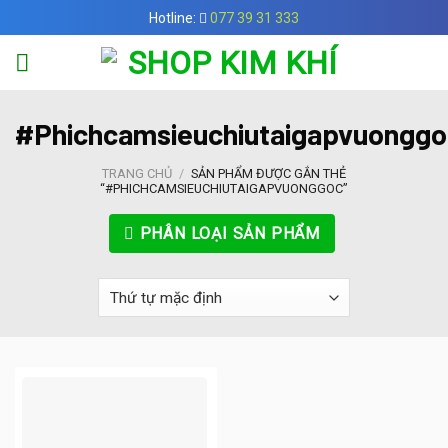
Skip
Hotline:
077 39 31 333
to
content
#Phichcamsieuchiutaigapvuonggo
TRANG CHỦ
/
SẢN PHẨM ĐƯỢC GẮN THẺ
“#PHICHCAMSIEUCHIUTAIGAPVUONGGOC”
PHÂN LOẠI SẢN PHẨM