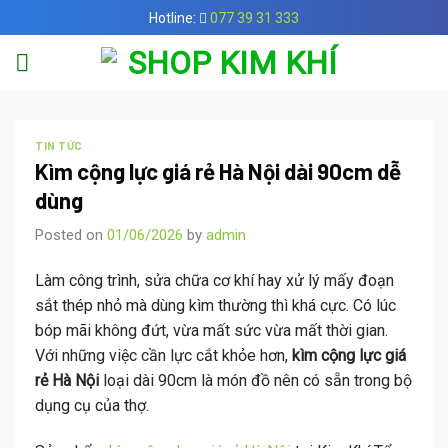
Skip
Hotline:
077 39 31 333
to
content
TIN TỨC
Kìm cộng lực giá rẻ Hà Nội dài 90cm dễ
dùng
Posted on
01/06/2026
by
admin
Làm công trình, sửa chữa cơ khí hay xử lý mấy đoạn
sắt thép nhỏ mà dùng kìm thường thì khá cực. Có lúc
bóp mãi không đứt, vừa mất sức vừa mất thời gian.
Với những việc cần lực cắt khỏe hơn,
kìm cộng lực giá
rẻ Hà Nội
loại dài 90cm là món đồ nên có sẵn trong bộ
dụng cụ của thợ.