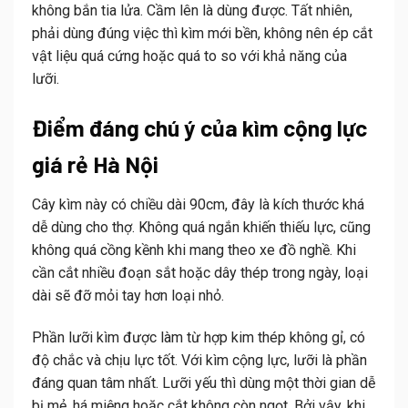
không bắn tia lửa. Cầm lên là dùng được. Tất nhiên,
phải dùng đúng việc thì kìm mới bền, không nên ép cắt
vật liệu quá cứng hoặc quá to so với khả năng của
lưỡi.
Điểm đáng chú ý của kìm cộng lực
giá rẻ Hà Nội
Cây kìm này có chiều dài 90cm, đây là kích thước khá
dễ dùng cho thợ. Không quá ngắn khiến thiếu lực, cũng
không quá cồng kềnh khi mang theo xe đồ nghề. Khi
cần cắt nhiều đoạn sắt hoặc dây thép trong ngày, loại
dài sẽ đỡ mỏi tay hơn loại nhỏ.
Phần lưỡi kìm được làm từ hợp kim thép không gỉ, có
độ chắc và chịu lực tốt. Với kìm cộng lực, lưỡi là phần
đáng quan tâm nhất. Lưỡi yếu thì dùng một thời gian dễ
bị mẻ, há miệng hoặc cắt không còn ngọt. Bởi vậy, khi