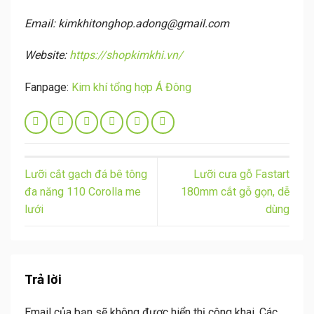
Email: kimkhitonghop.adong@gmail.com
Website:
https://shopkimkhi.vn/
Fanpage:
Kim khí tổng hợp Á Đông
Lưỡi cắt gạch đá bê tông
Lưỡi cưa gỗ Fastart
đa năng 110 Corolla me
180mm cắt gỗ gọn, dễ
lưới
dùng
Trả lời
Email của bạn sẽ không được hiển thị công khai.
Các