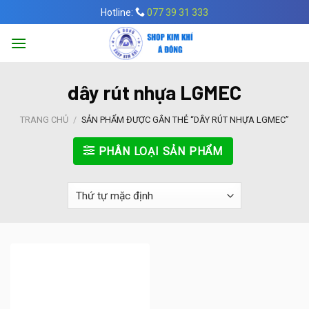
Skip
Hotline:
077 39 31 333
to
content
dây rút nhựa LGMEC
TRANG CHỦ
/
SẢN PHẨM ĐƯỢC GẮN THẺ “DÂY RÚT NHỰA LGMEC”
PHÂN LOẠI SẢN PHẨM