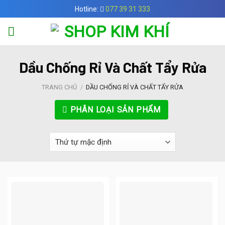
Skip
Hotline:
077 39 31 333
to
content
Dầu Chống Rỉ Và Chất Tẩy Rửa
TRANG CHỦ
/
DẦU CHỐNG RỈ VÀ CHẤT TẨY RỬA
PHÂN LOẠI SẢN PHẨM