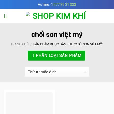
Skip
Hotline:
077 39 31 333
to
content
chổi sơn việt mỹ
TRANG CHỦ
/
SẢN PHẨM ĐƯỢC GẮN THẺ “CHỔI SƠN VIỆT MỸ”
PHÂN LOẠI SẢN PHẨM