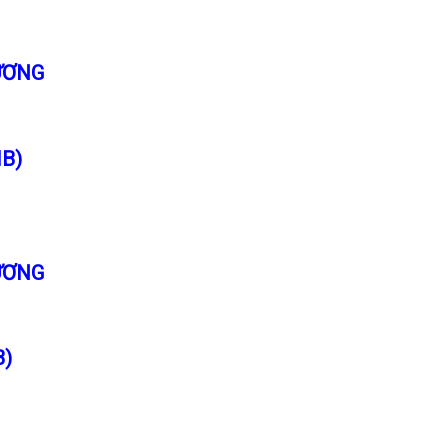
ƯƠNG
MB)
ƯƠNG
B)