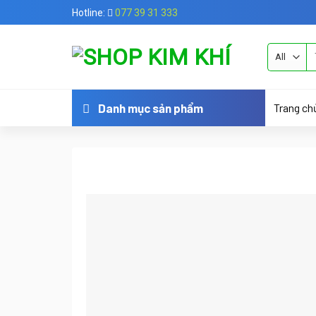
Skip
Hotline:
077 39 31 333
to
content
Tì
ki
Trang ch
Danh mục sản phẩm