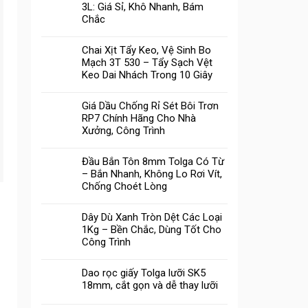
3L: Giá Sỉ, Khô Nhanh, Bám
Chắc
Chai Xịt Tẩy Keo, Vệ Sinh Bo
Mạch 3T 530 – Tẩy Sạch Vệt
Keo Dai Nhách Trong 10 Giây
Giá Dầu Chống Rỉ Sét Bôi Trơn
RP7 Chính Hãng Cho Nhà
Xưởng, Công Trình
Đầu Bắn Tôn 8mm Tolga Có Từ
– Bắn Nhanh, Không Lo Rơi Vít,
Chống Choét Lòng
Dây Dù Xanh Tròn Dệt Các Loại
1Kg – Bền Chắc, Dùng Tốt Cho
Công Trình
Dao rọc giấy Tolga lưỡi SK5
18mm, cắt gọn và dễ thay lưỡi