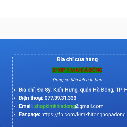
Địa chỉ cửa hàng
SHOP KIM KHÍ Á ĐÔNG
n
Dụng cụ tiện ích của bạn
Địa chỉ: Đa Sỹ, Kiến Hưng, quận Hà Đông, TP. 
í
Điện thoại:
077.39.31.333
Email:
shopkimkhiadong
@gmail.com
Fanpage:
https://fb.com/kimkhitonghopadong