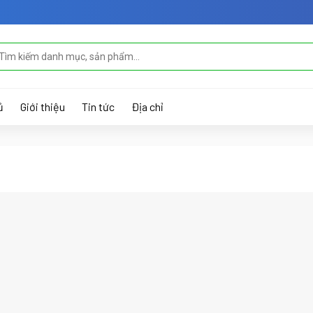
m
ếm:
ủ
Giới thiệu
Tin tức
Địa chỉ