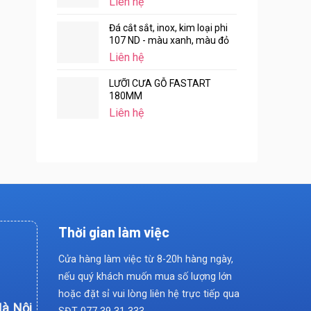
Liên hệ
Đá cắt sắt, inox, kim loại phi
107 ND - màu xanh, màu đỏ
Liên hệ
LƯỠI CƯA GỖ FASTART
180MM
Liên hệ
Thời gian làm việc
Cửa hàng làm việc từ 8-20h hàng ngày,
nếu quý khách muốn mua số lượng lớn
hoặc đặt sỉ vui lòng liên hệ trực tiếp qua
Hà Nội