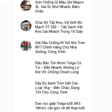
Sơn Chống Gỉ Màu Ghi Mepro
3L: Giá Sỉ, Khô Nhanh, Bám
Chắc
Chai Xịt Tẩy Keo, Vệ Sinh Bo
Mạch 3T 530 – Tẩy Sạch Vệt
Keo Dai Nhách Trong 10 Giây
Giá Dầu Chống Rỉ Sét Bôi Trơn
RP7 Chính Hãng Cho Nhà
Xưởng, Công Trình
Đầu Bắn Tôn 8mm Tolga Có
Từ – Bắn Nhanh, Không Lo
Rơi Vít, Chống Choét Lòng
Dây Dù Xanh Tròn Dệt Các
Loại 1Kg – Bền Chắc, Dùng
Tốt Cho Công Trình
Dao rọc giấy Tolga lưỡi SK5
18mm, cắt gọn và dễ thay lưỡi