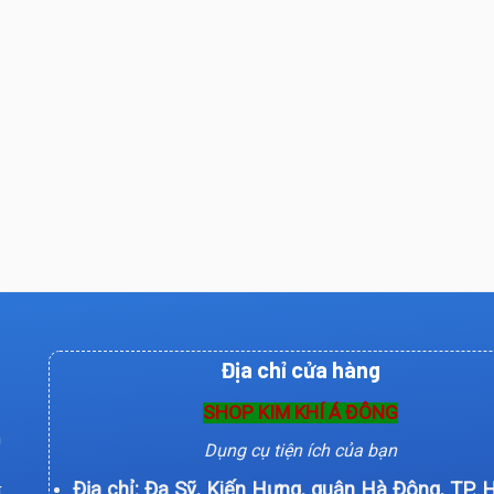
Địa chỉ cửa hàng
SHOP KIM KHÍ Á ĐÔNG
n
Dụng cụ tiện ích của bạn
Địa chỉ: Đa Sỹ, Kiến Hưng, quận Hà Đông, TP. 
í