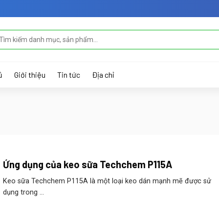
m
ếm:
ủ
Giới thiệu
Tin tức
Địa chỉ
Ứng dụng của keo sữa Techchem P115A
Keo sữa Techchem P115A là một loại keo dán mạnh mẽ được sử
dụng trong ...