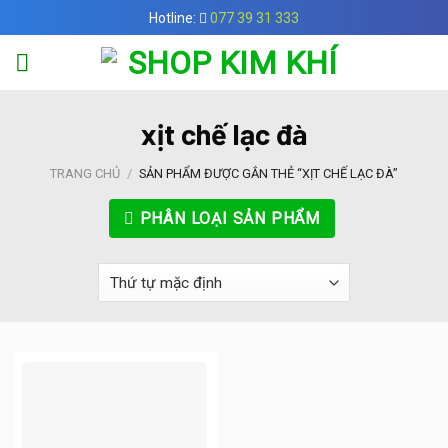
Skip
Hotline:
077 39 31 333
to
content
xịt chế lạc đà
TRANG CHỦ
/
SẢN PHẨM ĐƯỢC GẮN THẺ “XỊT CHẾ LẠC ĐÀ”
PHÂN LOẠI SẢN PHẨM