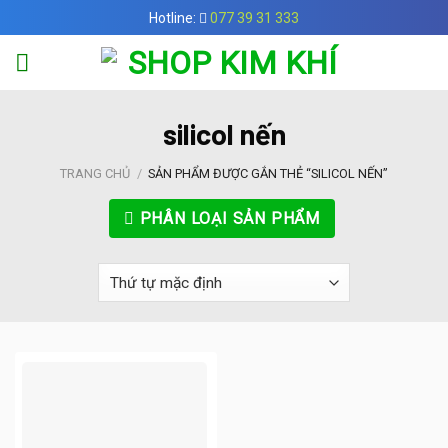
Skip
Hotline:
077 39 31 333
to
content
silicol nến
TRANG CHỦ
/
SẢN PHẨM ĐƯỢC GẮN THẺ “SILICOL NẾN”
PHÂN LOẠI SẢN PHẨM