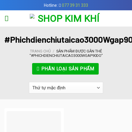
Skip
Hotline:
077 39 31 333
to
content
#Phichdienchiutaicao3000Wgap9
TRANG CHỦ
/
SẢN PHẨM ĐƯỢC GẮN THẺ
“#PHICHDIENCHIUTAICAO3000WGAP90DO”
PHÂN LOẠI SẢN PHẨM