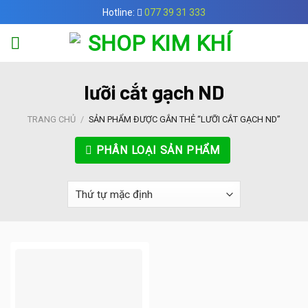
Skip
Hotline:
077 39 31 333
to
content
lưỡi cắt gạch ND
TRANG CHỦ
/
SẢN PHẨM ĐƯỢC GẮN THẺ “LƯỠI CẮT GẠCH ND”
PHÂN LOẠI SẢN PHẨM