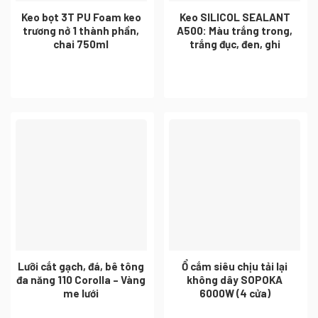
Keo bọt 3T PU Foam keo
Keo SILICOL SEALANT
trương nở 1 thành phần,
A500: Màu trắng trong,
chai 750ml
trắng đục, đen, ghi
Lưỡi cắt gạch, đá, bê tông
Ổ cắm siêu chịu tải lại
đa năng 110 Corolla – Vàng
không dây SOPOKA
me lưới
6000W (4 cửa)