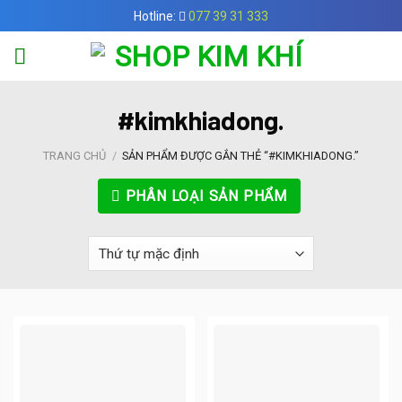
Skip
Hotline:
077 39 31 333
to
content
#kimkhiadong.
TRANG CHỦ
/
SẢN PHẨM ĐƯỢC GẮN THẺ “#KIMKHIADONG.”
PHÂN LOẠI SẢN PHẨM