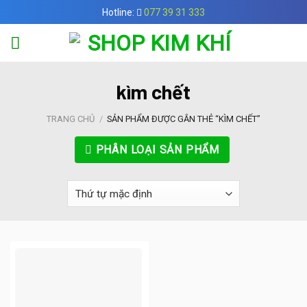
Skip
Hotline:
077 39 31 333
to
content
kìm chết
TRANG CHỦ
/
SẢN PHẨM ĐƯỢC GẮN THẺ “KÌM CHẾT”
PHÂN LOẠI SẢN PHẨM