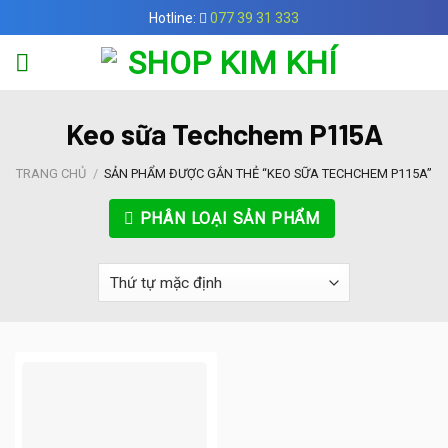
Skip
Hotline:
077 39 31 333
to
content
Keo sữa Techchem P115A
TRANG CHỦ
/
SẢN PHẨM ĐƯỢC GẮN THẺ “KEO SỮA TECHCHEM P115A”
PHÂN LOẠI SẢN PHẨM