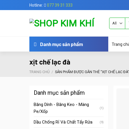
Skip
Hotline:
077 39 31 333
to
content
Tì
ki
Trang ch
Danh mục sản phẩm
xịt chế lạc đà
TRANG CHỦ
/
SẢN PHẨM ĐƯỢC GẮN THẺ “XỊT CHẾ LẠC ĐÀ
Danh mục sản phẩm
Băng Dính - Băng Keo - Màng
(1)
Pe/Xốp
Dầu Chống Rỉ Và Chất Tẩy Rửa
(9)