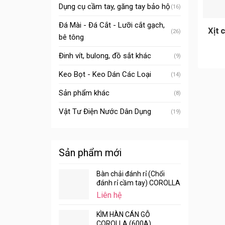
Dụng cụ cầm tay, găng tay bảo hộ
(16)
Đá Mài - Đá Cắt - Lưỡi cắt gạch,
Xịt 
(26)
bê tông
Đinh vít, bulong, đồ sắt khác
(9)
Keo Bọt - Keo Dán Các Loại
(14)
Sản phẩm khác
(8)
Vật Tư Điện Nước Dân Dụng
(19)
Sản phẩm mới
Bàn chải đánh rỉ (Chổi
đánh rỉ cầm tay) COROLLA
Liên hệ
KÌM HÀN CÁN GỖ
COROLLA (600A)