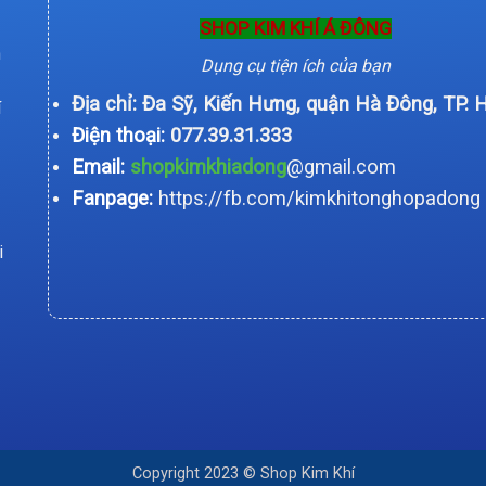
SHOP KIM KHÍ Á ĐÔNG
n
Dụng cụ tiện ích của bạn
Địa chỉ: Đa Sỹ, Kiến Hưng, quận Hà Đông, TP. 
í
Điện thoại:
077.39.31.333
Email:
shopkimkhiadong
@gmail.com
Fanpage:
https://fb.com/kimkhitonghopadong
i
Copyright 2023 © Shop Kim Khí