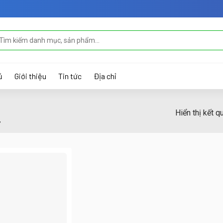
m
ếm:
ủ
Giới thiệu
Tin tức
Địa chỉ
Hiển thị kết q
”