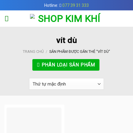
Skip
Hotline:
077 39 31 333
to
content
vít dù
TRANG CHỦ
/
SẢN PHẨM ĐƯỢC GẮN THẺ “VÍT DÙ”
PHÂN LOẠI SẢN PHẨM