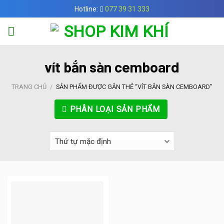
Skip
Hotline:
077 39 31 333
to
content
vít bắn sàn cemboard
TRANG CHỦ
/
SẢN PHẨM ĐƯỢC GẮN THẺ “VÍT BẮN SÀN CEMBOARD”
PHÂN LOẠI SẢN PHẨM