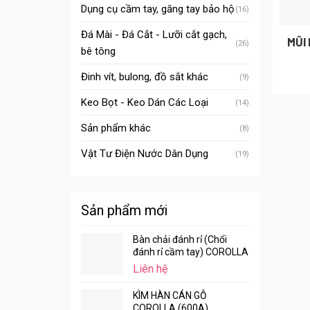
Dụng cụ cầm tay, găng tay bảo hộ
(16)
Đá Mài - Đá Cắt - Lưỡi cắt gạch,
MŨI
(26)
bê tông
Đinh vít, bulong, đồ sắt khác
(9)
Keo Bọt - Keo Dán Các Loại
(14)
Sản phẩm khác
(8)
Vật Tư Điện Nước Dân Dụng
(19)
Sản phẩm mới
Bàn chải đánh rỉ (Chổi
đánh rỉ cầm tay) COROLLA
Liên hệ
KÌM HÀN CÁN GỖ
COROLLA (600A)