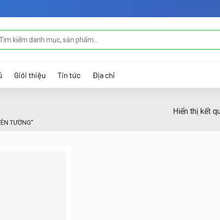
m
ếm:
ủ
Giới thiệu
Tin tức
Địa chỉ
Hiển thị kết q
YÊN TƯỜNG”