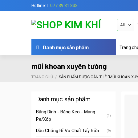
Skip
Hotline:
077 39 31 333
to
content
Tì
ki
Trang ch
Danh mục sản phẩm
mũi khoan xuyên tường
TRANG CHỦ
/
SẢN PHẨM ĐƯỢC GẮN THẺ “MŨI KHOAN XU
Danh mục sản phẩm
Băng Dính - Băng Keo - Màng
(1)
Pe/Xốp
Dầu Chống Rỉ Và Chất Tẩy Rửa
(9)