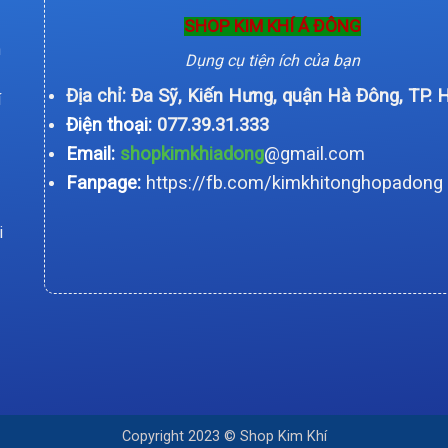
SHOP KIM KHÍ Á ĐÔNG
n
Dụng cụ tiện ích của bạn
Địa chỉ: Đa Sỹ, Kiến Hưng, quận Hà Đông, TP. 
í
Điện thoại:
077.39.31.333
Email:
shopkimkhiadong
@gmail.com
Fanpage:
https://fb.com/kimkhitonghopadong
i
Copyright 2023 © Shop Kim Khí