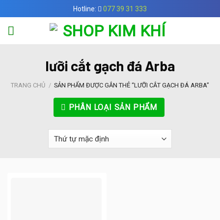
Skip
Hotline:
077 39 31 333
to
content
lưỡi cắt gạch đá Arba
TRANG CHỦ
/
SẢN PHẨM ĐƯỢC GẮN THẺ “LƯỠI CẮT GẠCH ĐÁ ARBA”
PHÂN LOẠI SẢN PHẨM