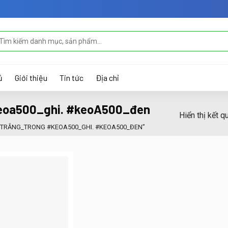
m
ếm:
ủ
Giới thiệu
Tin tức
Địa chỉ
eoa500_ghi. #keoA500_đen
Hiển thị kết q
-TRẮNG_TRONG #KEOA500_GHI. #KEOA500_ĐEN”