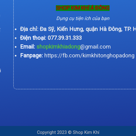
SHOP KIM KHÍ Á ĐÔNG
n
Dụng cụ tiện ích của bạn
Địa chỉ: Đa Sỹ, Kiến Hưng, quận Hà Đông, TP. 
í
Điện thoại:
077.39.31.333
Email:
shopkimkhiadong
@gmail.com
Fanpage:
https://fb.com/kimkhitonghopadong
i
Copyright 2023 © Shop Kim Khí