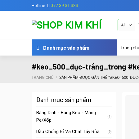
Skip
Hotline:
077 39 31 333
to
content
Tì
ki
Trang ch
Danh mục sản phẩm
#keo_500_đục-trắng_trong #k
TRANG CHỦ
/
SẢN PHẨM ĐƯỢC GẮN THẺ “#KEO_500_ĐỤC
Danh mục sản phẩm
Băng Dính - Băng Keo - Màng
(1)
Pe/Xốp
Dầu Chống Rỉ Và Chất Tẩy Rửa
(9)