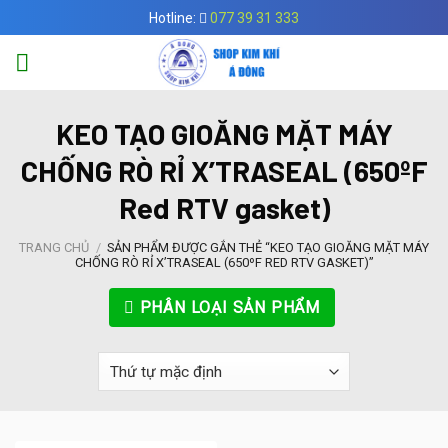
Skip
Hotline:
077 39 31 333
to
content
KEO TẠO GIOĂNG MẶT MÁY
CHỐNG RÒ RỈ X’TRASEAL (650ºF
Red RTV gasket)
TRANG CHỦ
/
SẢN PHẨM ĐƯỢC GẮN THẺ “KEO TẠO GIOĂNG MẶT MÁY
CHỐNG RÒ RỈ X’TRASEAL (650ºF RED RTV GASKET)”
PHÂN LOẠI SẢN PHẨM