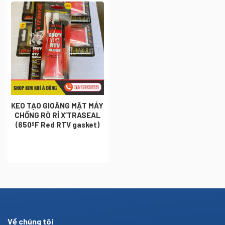
KEO TẠO GIOĂNG MẶT MÁY
CHỐNG RÒ RỈ X’TRASEAL
(650ºF Red RTV gasket)
Về chúng tôi