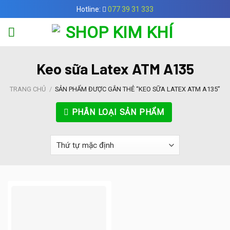
Skip
Hotline:
077 39 31 333
to
content
Keo sữa Latex ATM A135
TRANG CHỦ
/
SẢN PHẨM ĐƯỢC GẮN THẺ “KEO SỮA LATEX ATM A135”
PHÂN LOẠI SẢN PHẨM