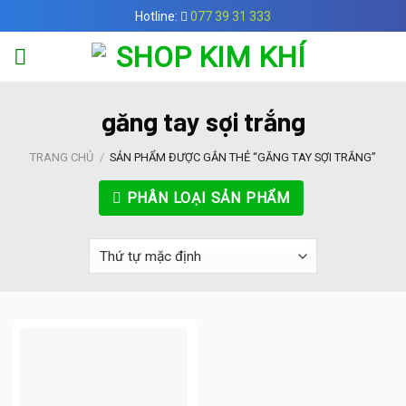
Skip
Hotline:
077 39 31 333
to
content
găng tay sợi trắng
TRANG CHỦ
/
SẢN PHẨM ĐƯỢC GẮN THẺ “GĂNG TAY SỢI TRẮNG”
PHÂN LOẠI SẢN PHẨM