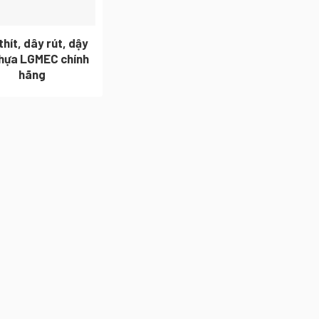
thít, dây rút, dậy
nhựa LGMEC chính
hãng