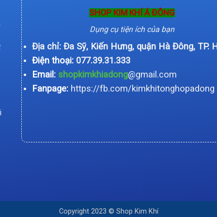
SHOP KIM KHÍ Á ĐÔNG
n
Dụng cụ tiện ích của bạn
Địa chỉ: Đa Sỹ, Kiến Hưng, quận Hà Đông, TP. 
í
Điện thoại:
077.39.31.333
Email:
shopkimkhiadong
@gmail.com
Fanpage:
https://fb.com/kimkhitonghopadong
i
Copyright 2023 © Shop Kim Khí