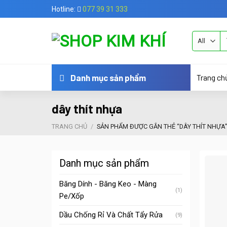
Skip
Hotline:
077 39 31 333
to
content
Tì
ki
Trang ch
Danh mục sản phẩm
dây thít nhựa
TRANG CHỦ
/
SẢN PHẨM ĐƯỢC GẮN THẺ “DÂY THÍT NHỰA
Danh mục sản phẩm
Băng Dính - Băng Keo - Màng
(1)
Pe/Xốp
Dầu Chống Rỉ Và Chất Tẩy Rửa
(9)