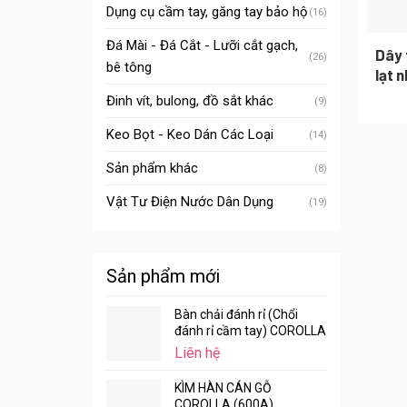
Dụng cụ cầm tay, găng tay bảo hộ
(16)
Đá Mài - Đá Cắt - Lưỡi cắt gạch,
Dây 
(26)
bê tông
lạt 
Đinh vít, bulong, đồ sắt khác
(9)
Keo Bọt - Keo Dán Các Loại
(14)
Sản phẩm khác
(8)
Vật Tư Điện Nước Dân Dụng
(19)
Sản phẩm mới
Bàn chải đánh rỉ (Chổi
đánh rỉ cầm tay) COROLLA
Liên hệ
KÌM HÀN CÁN GỖ
COROLLA (600A)