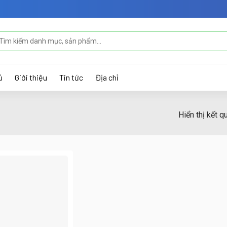
m
ếm:
ủ
Giới thiệu
Tin tức
Địa chỉ
Hiển thị kết q
”