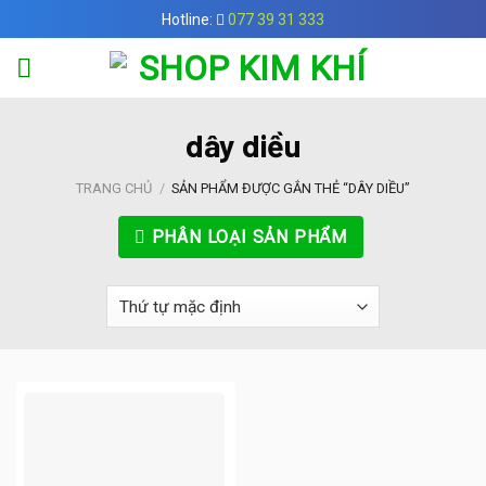
Skip
Hotline:
077 39 31 333
to
content
dây diều
TRANG CHỦ
/
SẢN PHẨM ĐƯỢC GẮN THẺ “DÂY DIỀU”
PHÂN LOẠI SẢN PHẨM