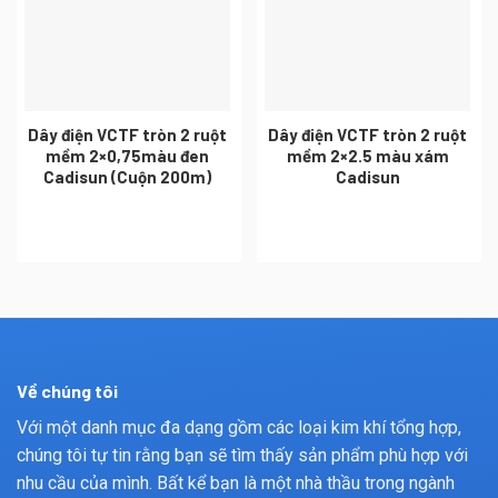
Dây điện VCTF tròn 2 ruột
Dây điện VCTF tròn 2 ruột
mềm 2×0,75màu đen
mềm 2×2.5 màu xám
Cadisun (Cuộn 200m)
Cadisun
Về chúng tôi
Với một danh mục đa dạng gồm các loại kim khí tổng hợp,
chúng tôi tự tin rằng bạn sẽ tìm thấy sản phẩm phù hợp với
nhu cầu của mình. Bất kể bạn là một nhà thầu trong ngành