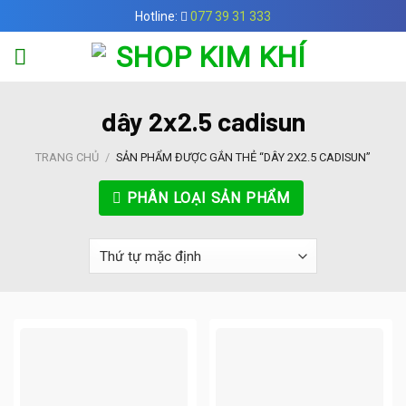
Skip
Hotline:
077 39 31 333
to
content
dây 2x2.5 cadisun
TRANG CHỦ
/
SẢN PHẨM ĐƯỢC GẮN THẺ “DÂY 2X2.5 CADISUN”
PHÂN LOẠI SẢN PHẨM