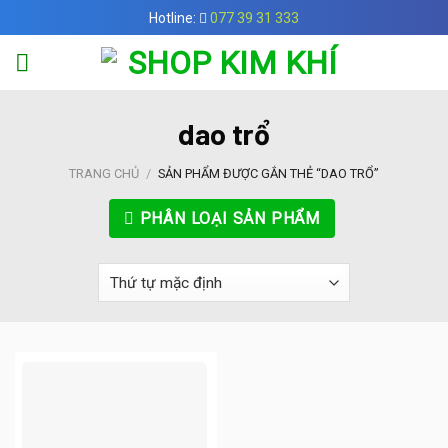
Skip
Hotline:
077 39 31 333
to
content
dao trổ
TRANG CHỦ
/
SẢN PHẨM ĐƯỢC GẮN THẺ “DAO TRỔ”
PHÂN LOẠI SẢN PHẨM