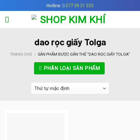
Skip
Hotline:
077 39 31 333
to
content
dao rọc giấy Tolga
TRANG CHỦ
/
SẢN PHẨM ĐƯỢC GẮN THẺ “DAO RỌC GIẤY TOLGA”
PHÂN LOẠI SẢN PHẨM