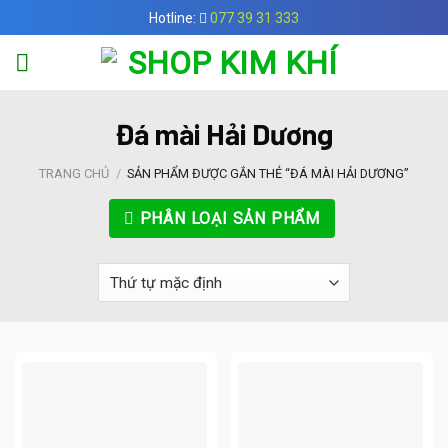
Skip
Hotline:
077 39 31 333
to
content
Đá mài Hải Dương
TRANG CHỦ
/
SẢN PHẨM ĐƯỢC GẮN THẺ “ĐÁ MÀI HẢI DƯƠNG”
PHÂN LOẠI SẢN PHẨM