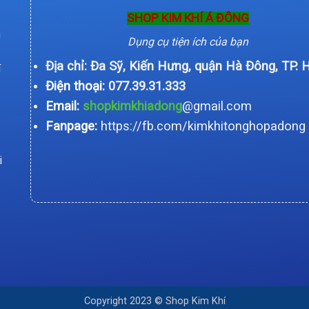
SHOP KIM KHÍ Á ĐÔNG
n
Dụng cụ tiện ích của bạn
Địa chỉ: Đa Sỹ, Kiến Hưng, quận Hà Đông, TP. 
í
Điện thoại:
077.39.31.333
Email:
shopkimkhiadong
@gmail.com
Fanpage:
https://fb.com/kimkhitonghopadong
i
Copyright 2023 © Shop Kim Khí