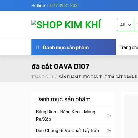
Skip
Hotline:
077 39 31 333
to
content
Tì
ki
Trang ch
Danh mục sản phẩm
đá cắt OAVA D107
TRANG CHỦ
/
SẢN PHẨM ĐƯỢC GẮN THẺ “ĐÁ CẮT OAVA D
Danh mục sản phẩm
Băng Dính - Băng Keo - Màng
(1)
Pe/Xốp
Dầu Chống Rỉ Và Chất Tẩy Rửa
(9)