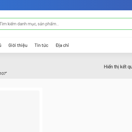
m
ếm:
ủ
Giới thiệu
Tin tức
Địa chỉ
Hiển thị kết q
107”