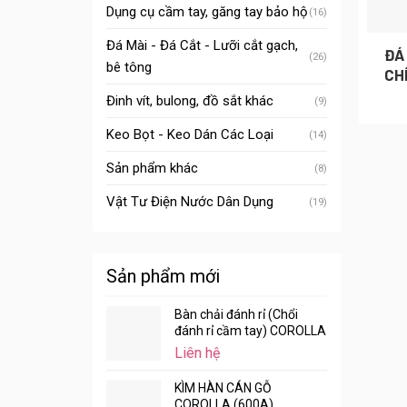
Dụng cụ cầm tay, găng tay bảo hộ
(16)
Đá Mài - Đá Cắt - Lưỡi cắt gạch,
ĐÁ
(26)
bê tông
CH
Đinh vít, bulong, đồ sắt khác
(9)
Keo Bọt - Keo Dán Các Loại
(14)
Sản phẩm khác
(8)
Vật Tư Điện Nước Dân Dụng
(19)
Sản phẩm mới
Bàn chải đánh rỉ (Chổi
đánh rỉ cầm tay) COROLLA
Liên hệ
KÌM HÀN CÁN GỖ
COROLLA (600A)