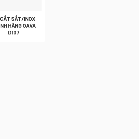
 CẮT SẮT/INOX
ÍNH HÃNG OAVA
D107