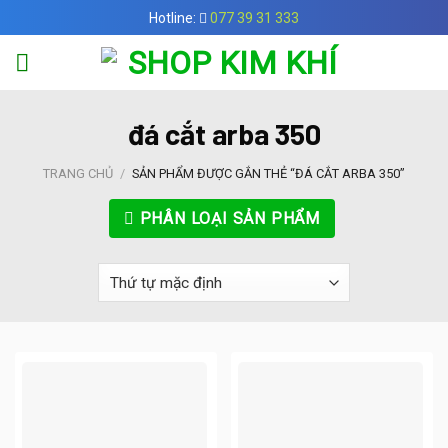
Skip
Hotline:
077 39 31 333
to
content
đá cắt arba 350
TRANG CHỦ
/
SẢN PHẨM ĐƯỢC GẮN THẺ “ĐÁ CẮT ARBA 350”
PHÂN LOẠI SẢN PHẨM