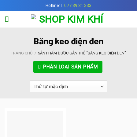
Skip
Hotline:
077 39 31 333
to
content
Băng keo điện đen
TRANG CHỦ
/
SẢN PHẨM ĐƯỢC GẮN THẺ “BĂNG KEO ĐIỆN ĐEN”
PHÂN LOẠI SẢN PHẨM