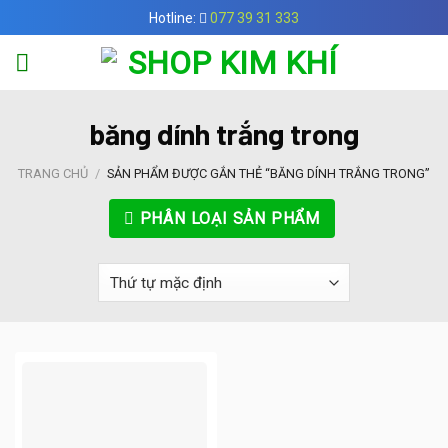
Skip
Hotline:
077 39 31 333
to
content
băng dính trắng trong
TRANG CHỦ
/
SẢN PHẨM ĐƯỢC GẮN THẺ “BĂNG DÍNH TRẮNG TRONG”
PHÂN LOẠI SẢN PHẨM