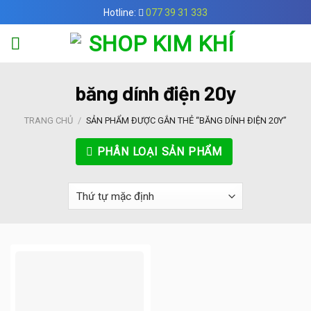
Skip
Hotline:
077 39 31 333
to
content
băng dính điện 20y
TRANG CHỦ
/
SẢN PHẨM ĐƯỢC GẮN THẺ “BĂNG DÍNH ĐIỆN 20Y”
PHÂN LOẠI SẢN PHẨM