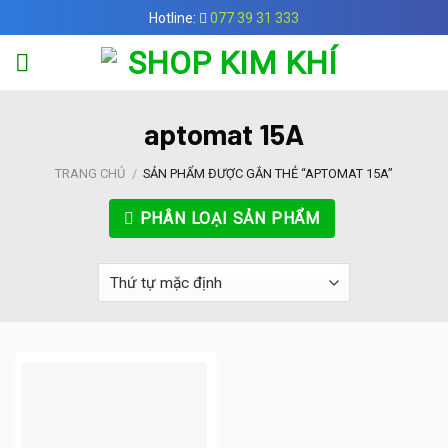
Skip
Hotline:
077 39 31 333
to
content
aptomat 15A
TRANG CHỦ
/
SẢN PHẨM ĐƯỢC GẮN THẺ “APTOMAT 15A”
PHÂN LOẠI SẢN PHẨM