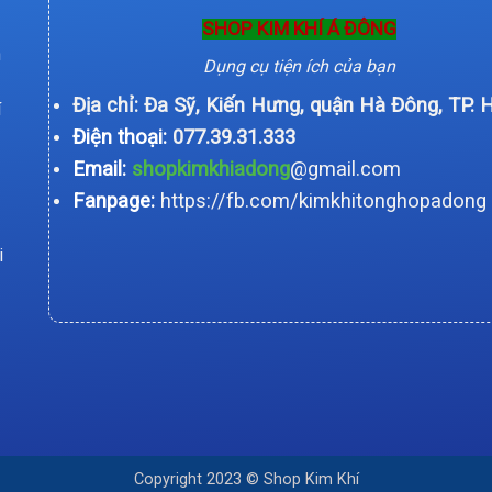
SHOP KIM KHÍ Á ĐÔNG
n
Dụng cụ tiện ích của bạn
Địa chỉ: Đa Sỹ, Kiến Hưng, quận Hà Đông, TP. 
í
Điện thoại:
077.39.31.333
Email:
shopkimkhiadong
@gmail.com
Fanpage:
https://fb.com/kimkhitonghopadong
i
Copyright 2023 © Shop Kim Khí