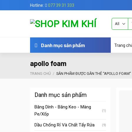
Skip
Hotline:
077 39 31 333
to
content
Tì
ki
Trang ch
Danh mục sản phẩm
apollo foam
TRANG CHỦ
/
SẢN PHẨM ĐƯỢC GẮN THẺ “APOLLO FOAM”
Danh mục sản phẩm
Băng Dính - Băng Keo - Màng
(1)
Pe/Xốp
Dầu Chống Rỉ Và Chất Tẩy Rửa
(9)