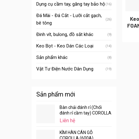
Dụng cụ cầm tay, găng tay bảo hộ
(16)
Đá Mài - Đá Cắt - Lưỡi cắt gạch,
Keo
(26)
bê tông
FOAM
Đinh vít, bulong, đồ sắt khác
(9)
Keo Bọt - Keo Dán Các Loại
(14)
Sản phẩm khác
(8)
Vật Tư Điện Nước Dân Dụng
(19)
Sản phẩm mới
Bàn chải đánh rỉ (Chổi
đánh rỉ cầm tay) COROLLA
Liên hệ
KÌM HÀN CÁN GỖ
COROLLA (600A)