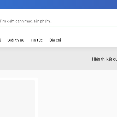
m
ếm:
ủ
Giới thiệu
Tin tức
Địa chỉ
Hiển thị kết q