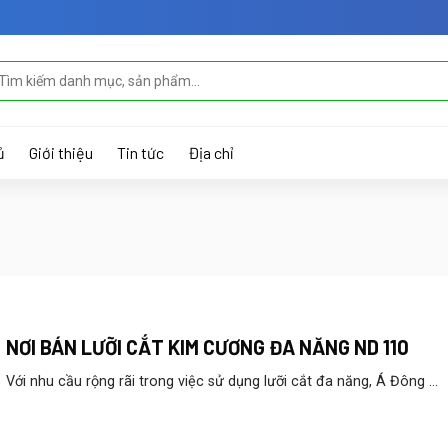
m
ếm:
ủ
Giới thiệu
Tin tức
Địa chỉ
NƠI BÁN LƯỠI CẮT KIM CƯƠNG ĐA NĂNG ND 110
Với nhu cầu rộng rãi trong việc sử dụng lưỡi cắt đa năng, Á Đông ...