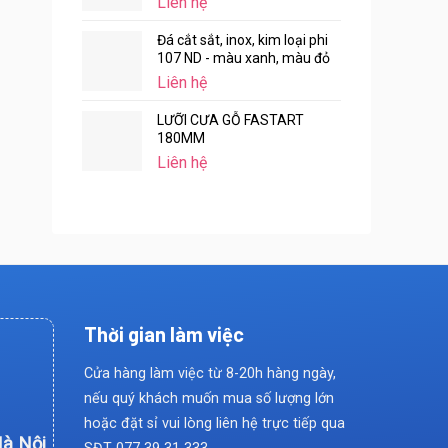
Liên hệ
Đá cắt sắt, inox, kim loại phi
107 ND - màu xanh, màu đỏ
Liên hệ
LƯỠI CƯA GỖ FASTART
180MM
Liên hệ
Thời gian làm việc
Cửa hàng làm việc từ 8-20h hàng ngày,
nếu quý khách muốn mua số lượng lớn
hoặc đặt sỉ vui lòng liên hệ trực tiếp qua
Hà Nội