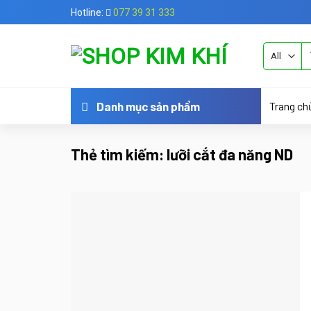
Skip
Hotline:
077 39 31 333
to
content
Tì
ki
Trang ch
Danh mục sản phẩm
Thẻ tìm kiếm:
lưỡi cắt đa năng ND