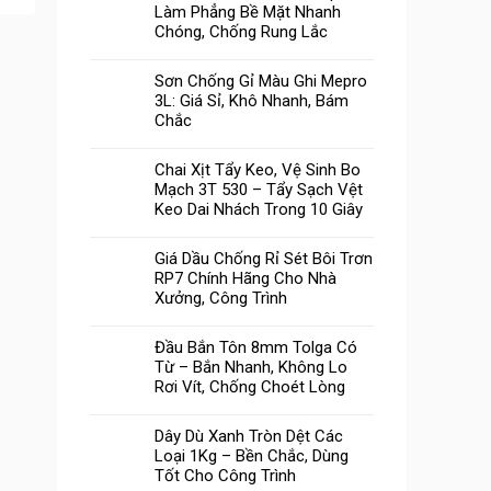
Làm Phẳng Bề Mặt Nhanh
Chóng, Chống Rung Lắc
Sơn Chống Gỉ Màu Ghi Mepro
3L: Giá Sỉ, Khô Nhanh, Bám
Chắc
Chai Xịt Tẩy Keo, Vệ Sinh Bo
Mạch 3T 530 – Tẩy Sạch Vệt
Keo Dai Nhách Trong 10 Giây
Giá Dầu Chống Rỉ Sét Bôi Trơn
RP7 Chính Hãng Cho Nhà
Xưởng, Công Trình
Đầu Bắn Tôn 8mm Tolga Có
Từ – Bắn Nhanh, Không Lo
Rơi Vít, Chống Choét Lòng
Dây Dù Xanh Tròn Dệt Các
Loại 1Kg – Bền Chắc, Dùng
Tốt Cho Công Trình