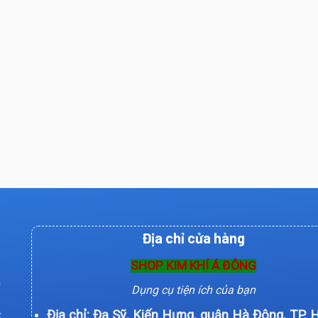
Địa chỉ cửa hàng
SHOP KIM KHÍ Á ĐÔNG
n
Dụng cụ tiện ích của bạn
Địa chỉ: Đa Sỹ, Kiến Hưng, quận Hà Đông, TP. 
í