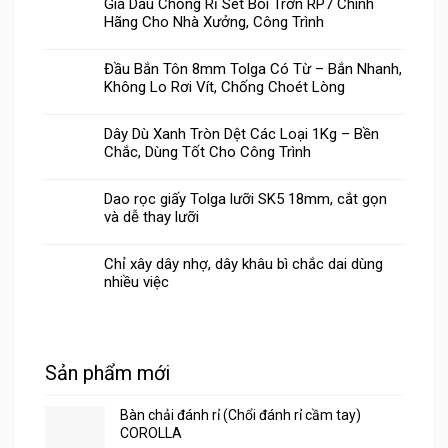
Giá Dầu Chống Rỉ Sét Bôi Trơn RP7 Chính
Hãng Cho Nhà Xưởng, Công Trình
Đầu Bắn Tôn 8mm Tolga Có Từ – Bắn Nhanh,
Không Lo Rơi Vít, Chống Choét Lòng
Dây Dù Xanh Tròn Dệt Các Loại 1Kg – Bền
Chắc, Dùng Tốt Cho Công Trình
Dao rọc giấy Tolga lưỡi SK5 18mm, cắt gọn
và dễ thay lưỡi
Chỉ xây dây nhợ, dây khâu bì chắc dai dùng
nhiều việc
Sản phẩm mới
Bàn chải đánh rỉ (Chổi đánh rỉ cầm tay)
COROLLA