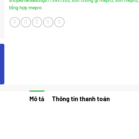
shopkimkhiadong0773931333
,
sơn chống gỉ mepro
,
sơn mepro
tổng hợp mepro
Mô tả
Thông tin thanh toán