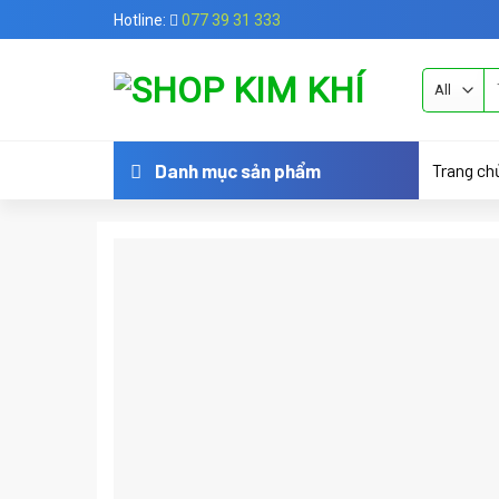
Skip
Hotline:
077 39 31 333
to
content
Tì
ki
Trang ch
Danh mục sản phẩm