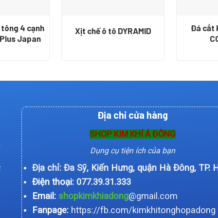
 tông 4 cạnh
Đá cắt 
Xịt chế ô tô DYRAMID
-Plus Japan
C
Địa chỉ cửa hàng
SHOP KIM KHÍ Á ĐÔNG
n
Dụng cụ tiện ích của bạn
Địa chỉ: Đa Sỹ, Kiến Hưng, quận Hà Đông, TP. 
í
Điện thoại:
077.39.31.333
Email:
shopkimkhiadong
@gmail.com
Fanpage:
https://fb.com/kimkhitonghopadong