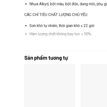
Nhựa Alkyd, bột màu, bột độn, dung môi, phụ g
CÁC CHỈ TIÊU CHẤT LƯỢNG CHỦ YẾU:
Sơn khô tự nhiên, thời gian khô ≤ 22 giờ
Hàm lượng chất không bay hơi: ≥ 50%
Độ bám dính: ≤ điểm 2
Khách hàng mua số lượng lớn vui lòng liên hệ shop
Sản phẩm tương tự