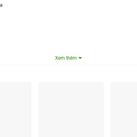
ia
Xem thêm
 theo số hotline:
0773931333