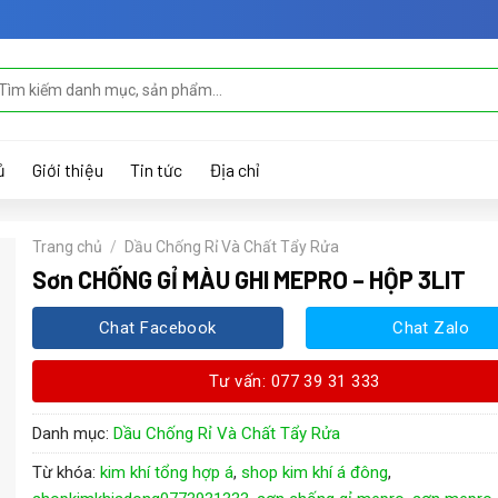
m
ếm:
ủ
Giới thiệu
Tin tức
Địa chỉ
Trang chủ
/
Dầu Chống Rỉ Và Chất Tẩy Rửa
Sơn CHỐNG GỈ MÀU GHI MEPRO – HỘP 3LIT
Chat Facebook
Chat Zalo
Tư vấn: 077 39 31 333
Danh mục:
Dầu Chống Rỉ Và Chất Tẩy Rửa
Từ khóa:
kim khí tổng hợp á
,
shop kim khí á đông
,