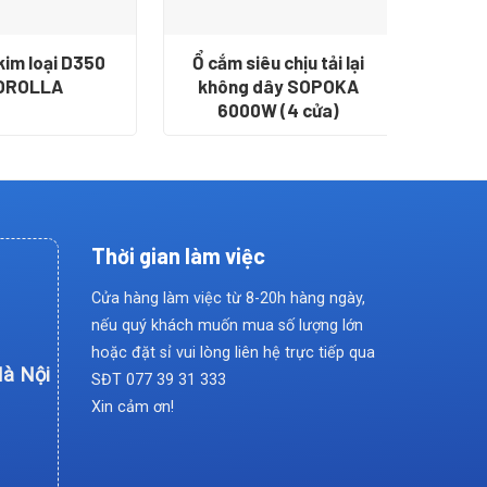
kim loại D350
Ổ cắm siêu chịu tải lại
Đá cắ
OROLLA
không dây SOPOKA
6000W (4 cửa)
Thời gian làm việc
Cửa hàng làm việc từ 8-20h hàng ngày,
nếu quý khách muốn mua số lượng lớn
hoặc đặt sỉ vui lòng liên hệ trực tiếp qua
Hà Nội
SĐT
077 39 31 333
Xin cảm ơn!