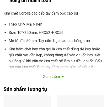
Thông tin thanh toán
Kìm chết Corolla cao cấp tay cầm bọc cao su
Thép Cr-V Mạ Niken
Size 10″/250mm; HRC52-HRC56
Mở tối đa: 50mm. Tay cầm bọc cao su chống trơn.
Kìm bấm chết hay còn gọi là kìm chết dùng để kẹp hoặc
giữ chặt vật cần kẹp, không dùng để vặn đai ốc hay siết
bu lông, vì khi vặn ốc kìm chết sẽ làm hư đầu đai ốc. Cấu
tạo của kìm chết là có tay cầm, ngàm kìm có nút điều
chỉnh phù hợp với vật cần kẹp và chế độ khóa lại giúp cho
Xem thêm
việc kẹp, giữ chặt vật cần kẹp
Sản phẩm tương tự
Khách hàng cần mua hàng trực tiếp xin vui lòng liên hệ shop
theo SĐT:
0773931333