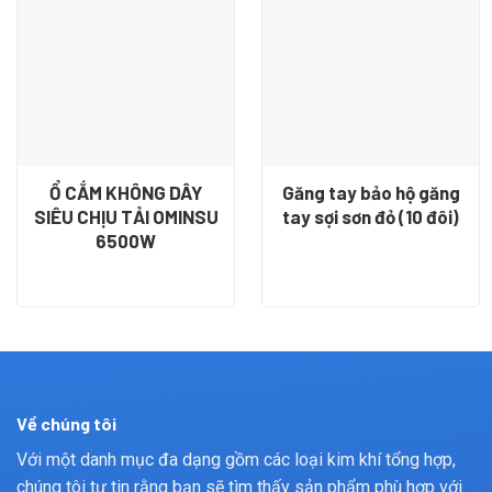
Ổ CẮM KHÔNG DÂY
Găng tay bảo hộ găng
SIÊU CHỊU TẢI OMINSU
tay sợi sơn đỏ (10 đôi)
6500W
Về chúng tôi
Với một danh mục đa dạng gồm các loại kim khí tổng hợp,
chúng tôi tự tin rằng bạn sẽ tìm thấy sản phẩm phù hợp với