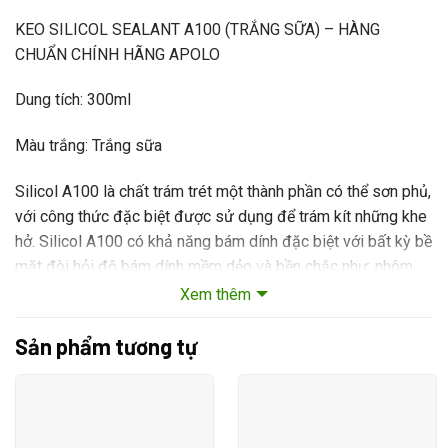
KEO SILICOL SEALANT A100 (TRẮNG SỮA) – HÀNG
CHUẨN CHÍNH HÃNG APOLO
Dung tích: 300ml
Màu trắng: Trắng sữa
Silicol A100 là chất trám trét một thành phần có thể sơn phủ,
với công thức đặc biệt được sử dụng để trám kít những khe
hở. Silicol A100 có khả năng bám dính đặc biệt với bất kỳ bề
mặt đòi hỏi độ bám dính mềm dẻo và bền chắc như: nhôm,
gỗ, bê-tông, hệ thống ống dẫn, tòa nhà.
Xem thêm
#keosiliconeA100, #keosilicolapollo
Sản phẩm tương tự