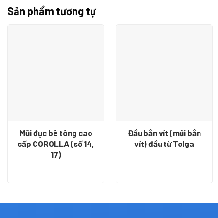
Sản phẩm tương tự
Tai nạn lao động thường xảy ra bất ngờ và không lường
trước được, vì vậy người lao động cần chú ý “phòng bệnh
hơn chữa bệnh” để tạo ra môi trường làm việc an toàn và
hiệu quả cho mình. Sử dụng găng tay bảo hộ là cách bảo
vệ người lao động khỏe mạnh và giảm thiểu những rủi ro
nguy hiểm mà công nhân có thể gặp trong quá trình làm
việc.
Khách mua giá sỉ vui lòng liên hệ trực tiếp shop: 077 39 31
333
Mũi đục bê tông cao
Đầu bắn vít (mũi bắn
cấp COROLLA (số 14,
vít) đầu từ Tolga
17)