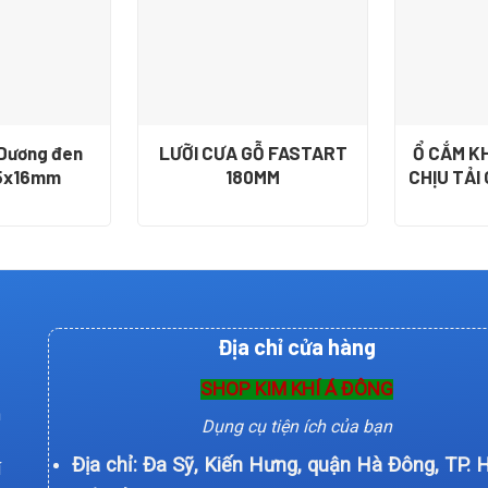
 Dương đen
LƯỠI CƯA GỖ FASTART
Ổ CẮM K
,5x16mm
180MM
CHỊU TẢI
Địa chỉ cửa hàng
SHOP KIM KHÍ Á ĐÔNG
n
Dụng cụ tiện ích của bạn
Địa chỉ: Đa Sỹ, Kiến Hưng, quận Hà Đông, TP. 
í