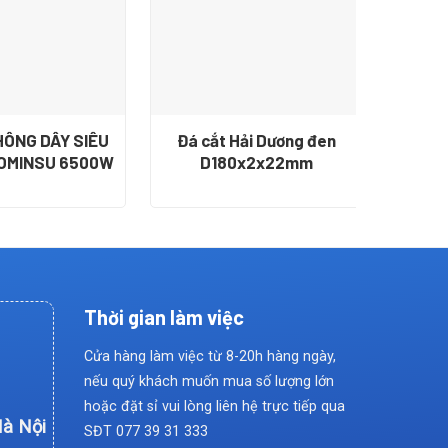
HÔNG DÂY SIÊU
Đá cắt Hải Dương đen
Lưỡi c
 OMINSU 6500W
D180x2x22mm
Thời gian làm việc
Cửa hàng làm việc từ 8-20h hàng ngày,
nếu quý khách muốn mua số lượng lớn
hoặc đặt sỉ vui lòng liên hệ trực tiếp qua
Hà Nội
SĐT
077 39 31 333