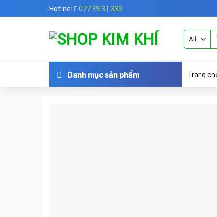
Skip
Hotline:
077 39 31 333
to
content
Tì
ki
Trang ch
Danh mục sản phẩm