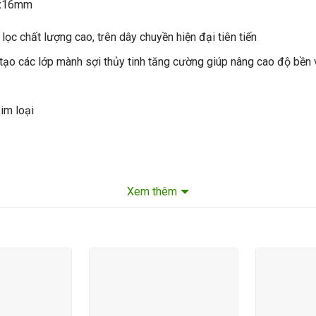
.2x16mm
ọc chất lượng cao, trên dây chuyền hiện đại tiên tiến
ạo các lớp mành sợi thủy tinh tăng cường giúp nâng cao độ bền v
im loại
hàng thông qua số: 0773931333
Xem thêm