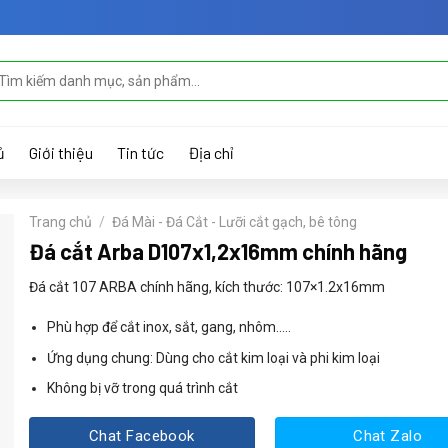
m
ếm:
ủ
Giới thiệu
Tin tức
Địa chỉ
Trang chủ
/
Đá Mài - Đá Cắt - Lưỡi cắt gạch, bê tông
Đá cắt Arba D107x1,2x16mm chính hãng
Đá cắt 107 ARBA chính hãng, kích thước: 107×1.2x16mm
Phù hợp để cắt inox, sắt, gang, nhôm…..
Ứng dụng chung: Dùng cho cắt kim loại và phi kim loại
Không bị vỡ trong quá trình cắt
Chat Facebook
Chat Zalo