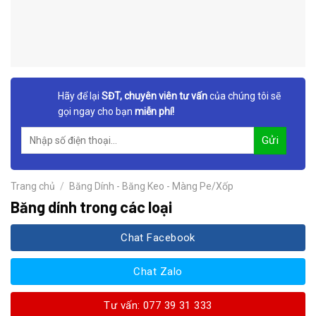
Hãy để lại
SĐT, chuyên viên tư vấn
của chúng tôi sẽ
gọi ngay cho bạn
miễn phí!
Trang chủ
/
Băng Dính - Băng Keo - Màng Pe/Xốp
Băng dính trong các loại
Chat Facebook
Chat Zalo
Tư vấn: 077 39 31 333