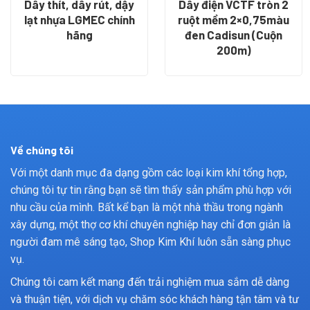
Dây thít, dây rút, dậy
Dây điện VCTF tròn 2
lạt nhựa LGMEC chính
ruột mềm 2×0,75màu
hãng
đen Cadisun (Cuộn
200m)
Về chúng tôi
Với một danh mục đa dạng gồm các loại kim khí tổng hợp,
chúng tôi tự tin rằng bạn sẽ tìm thấy sản phẩm phù hợp với
nhu cầu của mình. Bất kể bạn là một nhà thầu trong ngành
xây dựng, một thợ cơ khí chuyên nghiệp hay chỉ đơn giản là
người đam mê sáng tạo, Shop Kim Khí luôn sẵn sàng phục
vụ.
Chúng tôi cam kết mang đến trải nghiệm mua sắm dễ dàng
và thuận tiện, với dịch vụ chăm sóc khách hàng tận tâm và tư